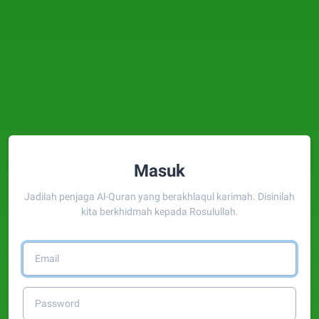
Masuk
Jadilah penjaga Al-Quran yang berakhlaqul karimah. Disinilah
kita berkhidmah kepada Rosulullah.